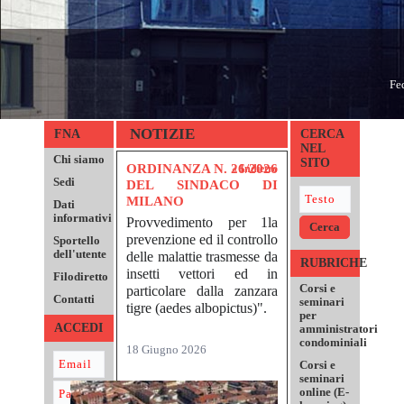
Fe
NOTIZIE
FNA
CERCA
NEL
Chi siamo
SITO
ORDINANZA N. 26/2026
« Indietro
Sedi
DEL SINDACO DI
MILANO
Dati
informativi
Provvedimento per 1la
prevenzione ed il controllo
Sportello
dell'utente
delle malattie trasmesse da
RUBRICHE
insetti vettori ed in
Filodiretto
Corsi e
particolare dalla zanzara
Contatti
seminari
tigre (aedes albopictus)".
per
ACCEDI
amministratori
condominiali
18 Giugno 2026
Corsi e
seminari
online (E-