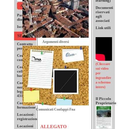
learning)
Documenti
riservati
Password
agli
dimenticata?
associati
Iscrizione
Link utili
SERVIZI
Argomenti diversi
Contratto
portieri
Convenzione
con poste
(Clicccare
Contratto
sui video
colf-
per
badanti
ingrandire
a schermo
Convenzione
nazionale
intero)
legge
431/98
Il Piccolo
Corso di
Proprietario
formazione
Comunicati Confappi-Fna
Locazioni-
registrazione
Locazioni
ALLEGATO